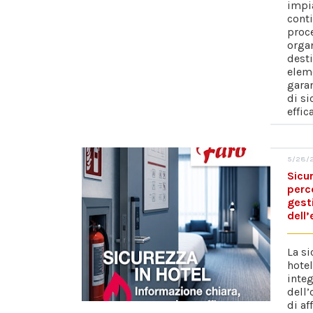
impi
cont
proc
organ
desti
elem
garan
di s
effic
5/28/2
Sicur
perc
gest
dell
La si
hote
integ
dell’
di af