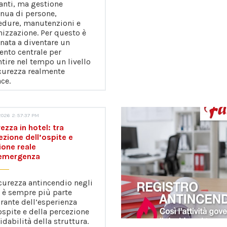
anti, ma gestione
inua di persone,
edure, manutenzioni e
izzazione. Per questo è
nata a diventare un
ento centrale per
tire nel tempo un livello
icurezza realmente
ace.
026 2:57:37 PM
ezza in hotel: tra
ezione dell’ospite e
ione reale
’emergenza
curezza antincendio negli
l è sempre più parte
rante dell’esperienza
ospite e della percezione
fidabilità della struttura.