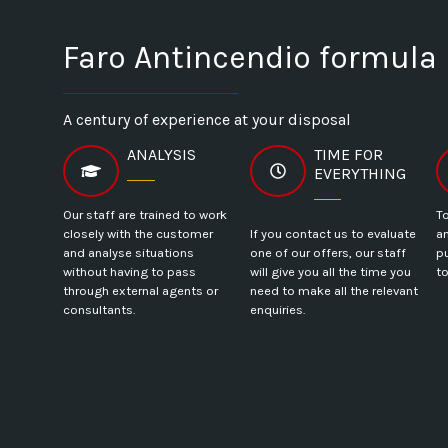
Faro Antincendio formula
A century of experience at your disposal
ANALYSIS
TIME FOR
EVERYTHING
Our staff are trained to work
T
closely with the customer
If you contact us to evaluate
a
and analyse situations
one of our offers, our staff
pu
without having to pass
will give you all the time you
t
through external agents or
need to make all the relevant
consultants.
enquiries.