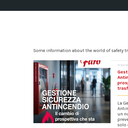
Some information about the world of safety tr
7/23/2
Gest
Anti
pros
tras
La Ge
Anti
un n
prev
solo