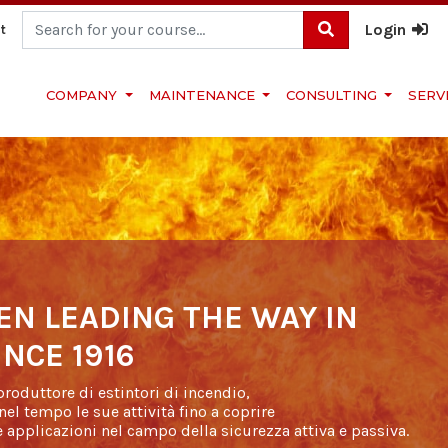
Login
t
Cerca
COMPANY
MAINTENANCE
CONSULTING
SERV
EN LEADING THE WAY IN
INCE 1916
roduttore di estintori di incendio,
el tempo le sue attività fino a coprire
 applicazioni nel campo della sicurezza attiva e passiva.