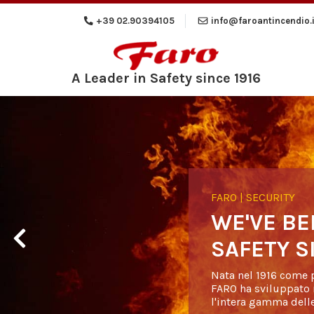
+39 02.90394105
info@faroantincendio.i
A Leader in Safety since 1916
FARO | SECURITY
WE'VE BE
SAFETY S
Previous
Nata nel 1916 come p
FARO ha sviluppato n
l'intera gamma delle