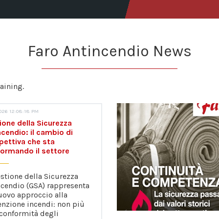
Faro Antincendio News
aining.
026 12:08:18 PM
ione della Sicurezza
ncendio: il cambio di
pettiva che sta
formando il settore
stione della Sicurezza
ncendio (GSA) rappresenta
uovo approccio alla
enzione incendi: non più
 conformità degli