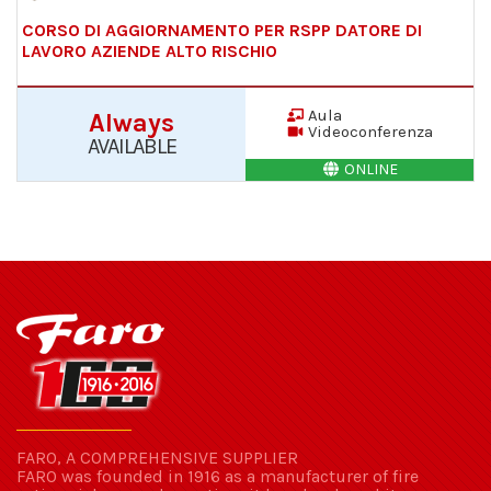
CORSO DI AGGIORNAMENTO PER RSPP DATORE DI
LAVORO AZIENDE ALTO RISCHIO
Aula
Always
Videoconferenza
AVAILABLE
ONLINE
FARO, A COMPREHENSIVE SUPPLIER
FARO was founded in 1916 as a manufacturer of fire