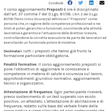
Facebook
Twitter
Linked
Ma
Condividi:
Il corso aggiornamento
Preposti
6 ore è disciplinato
dall’art. 37 comma 7 del D.Lgs. 81/08.
L'Art. 2 del D.Lgs.
81/08 (Testo Unico Sicurezza) definisce il “Preposto” come:
persona che, in ragione delle competenze professionali e nei
limiti di poteri gerarchici e funzionali, sovrintende alla attività
lavorativa e garantisce l’attuazione delle direttive ricevute,
controllandone la corretta esecuzione da parte dei lavoratori ed
esercitando un funzionale potere di iniziativa.
utti i preposti che hanno già fruito la
Destinatari
: t
formazione particolare obbligatoria.
Finalità formative
: Il corso aggiornamento preposti si
pone l’obbiettivo di aggiornare le conoscenze e
competenze in materia di salute e sicurezza sul lavoro,
approfondimenti giuridico-normativi, aggiornamenti
tecnici e organizzativi.
Attestazione di frequenza
: Ogni partecipante riceverà,
previo sostenimento di un test superato con esisto
positivo, un attestato. L'attestazione di abilitazione e di
frequenza, redatto sulla base del verbale finale della
prova pratica e viene rilasciato ad ogni partecipante che