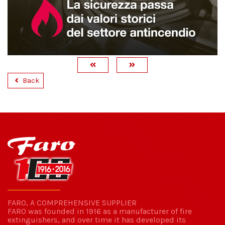
Back
FARO, A COMPREHENSIVE SUPPLIER
FARO was founded in 1916 as a manufacturer of fire
extinguishers, and over time it has developed its