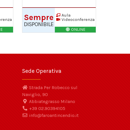
Aula
Sempre
erenza
Videoconferenza
DISPONIBILE
NE
ONLINE
Sede Operativa
Strada Per Robecco sul
Naviglio, 90
Abbiategrasso Milano
+39 02.90394105
info@faroantincendio.it